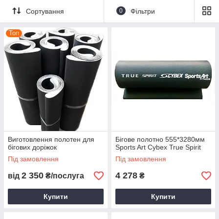
Сортування
0
Фільтри
Топ
Виготовлення полотен для
Бігове полотно 555*3280мм
бігових доріжок
Sports Art Cybex True Spirit
Під замовлення
Під замовлення
2 350
4 278
від
₴/послуга
₴
Купити
Купити