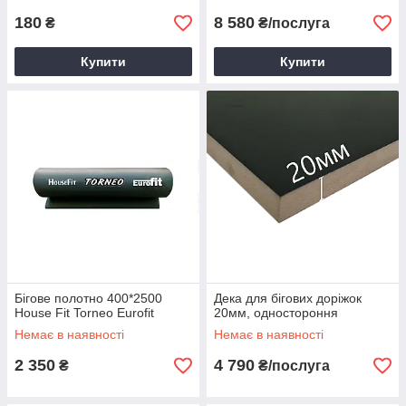
180
8 580
₴
₴/послуга
Купити
Купити
Бігове полотно 400*2500
Дека для бігових доріжок
House Fit Torneo Eurofit
20мм, одностороння
Немає в наявності
Немає в наявності
2 350
4 790
₴
₴/послуга