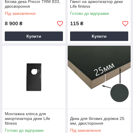
Бігова дека Precor TRM 833,
Гвинт на армотизатор деки
двосвороння
Life fintess
Під замовлення
Готово до відправки
8 900
115
₴
₴
Купити
Купити
Монтажна кліпса для
амортизатора деки Life
Дека для бігових доріжок 25
fitness
мм, двостороння
Готово до відправки
Під замовлення