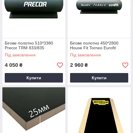
Бігове полотно 510*3380
Бігове полотно 450*2800
Precor TRM 833/835
House Fit Torneo Eurofit
Під замовлення
Під замовлення
4 050
2 960
₴
₴
Купити
Купити