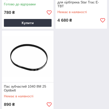
для орбітрека Star Trac E-
Готово до відправки
TBT
780
Немає в наявності
₴
4 680
₴
Купити
Пас зубчастий 1040 8M 25
Optibelt
Немає в наявності
890
₴