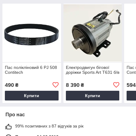
Пас полікліновий 6 PJ 508
Електродвигун бігової
Пас 
Contitech
доріжки Sports Art T631 б/в
Cont
490
8 390
594
₴
₴
Купити
Купити
Про нас
99% позитивних з 87 відгуків за рік