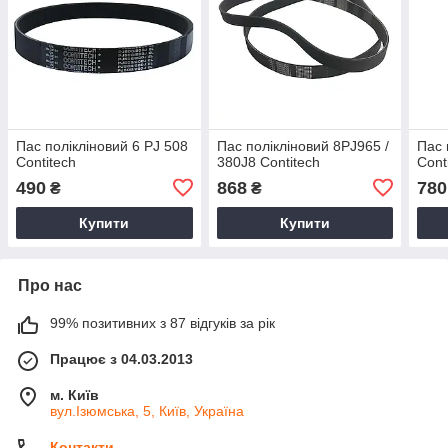
Пас полікліновий 6 PJ 508
Пас полікліновий 8PJ965 /
Пас 
Contitech
380J8 Contitech
Cont
490
868
780
₴
₴
Купити
Купити
Про нас
99% позитивних з 87 відгуків за рік
Працює з 04.03.2013
м. Київ
вул.Ізюмська, 5, Київ, Україна
Контакти