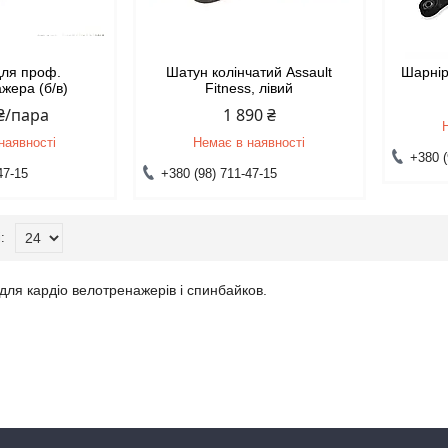
для проф.
Шатун колінчатий Assault
Шарнірн
жера (б/в)
Fitness, лівий
 ₴/пара
1 890 ₴
наявності
Немає в наявності
+380 (
47-15
+380 (98) 711-47-15
 для кардіо велотренажерів і спинбайков.