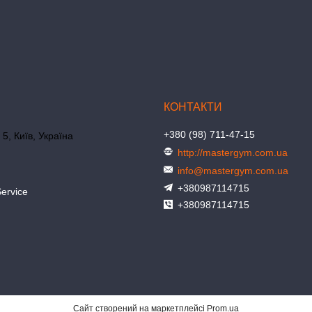
+380 (98) 711-47-15
 5, Київ, Україна
http://mastergym.com.ua
info@mastergym.com.ua
+380987114715
ervice
+380987114715
Сайт створений на маркетплейсі
Prom.ua