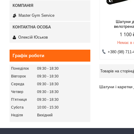
Master Gym Service
Шатуни 
велотрена
1 100
Олексій Юськов
Немає в 
+380 (98) 711-
Графік роботи
Понеділок
09:30
18:30
Вівторок
09:30
18:30
Середа
09:30
18:30
Шатуни і каретки
Четвер
09:30
18:30
Пʼятниця
09:30
18:30
Субота
10:00
15:30
Неділя
Вихідний