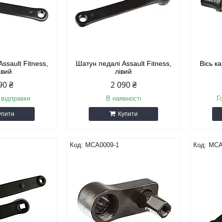
ssault Fitness,
Шатун педалі Assault Fitness,
Вісь к
авий
лівий
90 ₴
2 090 ₴
 відправки
В наявності
Г
упити
Купити
MCA0009-1
MCA