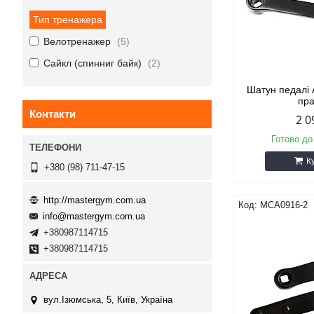
Тип тренажера
Велотренажер
5
Сайкл (спинниг байк)
2
Шатун педалі A
пр
Контакти
2 0
Готово до
К
+380 (98) 711-47-15
http://mastergym.com.ua
MCA0916-2
info@mastergym.com.ua
+380987114715
+380987114715
вул.Ізюмська, 5, Київ, Україна