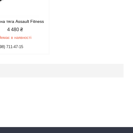
а тяга Assault Fitness
4 480 ₴
Немає в наявності
98) 711-47-15